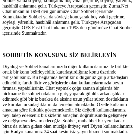
Sohbet ya da söyleşi; konuşarak hoş vakit geçirme, söyleşi, yârenlik,
hasbihâl anlamına gelir. Türkçeye Arapçadan geçmiştir. Zurna.Net
Chat imkanını 1998 den günümüze Chat Sohbet içerisinde
Sunmaktadır. Sohbet ya da söyleşi; konuşarak hoş vakit geçirme,
söyleşi, yârenlik, hasbihâl anlamına gelir. Türkçeye Arapçadan
geçmiştir. OFS Fast Chat imkanını 1998 den günümüze Chat Sohbet
içerisinde Sunmaktadır.
SOHBETİN KONUSUNU SİZ BELİRLEYİN
Diyalog ve Sohbet kanallarımızda diğer kullanıcılarımız ile birlikte
ortak bir konu belirleyebilir, kararlaştırdığınız konu üzerinde
tartışabilirsiniz. Bu bağlamda hemfikir olduğunuz grup arkadaşları
edinebilir, farklı fikir ve görüşlerde olan kullanıcılarımızla beyin
fırtınası yapabilirsiniz. Chat yapmak çoğu zaman algılarda bir
nickname ile sohbet odalarına giriş yaparak günlük arkadaşlıklar
edinmek gibi bir iz bıraksa da aksine uzun yıllar süren dostlukların
ve kurulan arkadaşlıkların da temelini atmaktadır. Özetle kullanım
amacına göre farklılık göstermektedir. Siz değerli kullanıcılarımız
neyi talep ederseniz biz sizlerin amaçları doğrultusunda gelişmeye
ve değişmeye devam edeceğiz. Sohbet, muhabbet bir yere kadar
biraz da ruhun gıdası olan müziğe ihtiyaç var! Diyen kullanıcılarımız
için Radyo kanalımız 24 saat kesintisiz yayın hizmeti sunmaktadır.