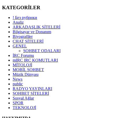
KATEGORİLER
! Без рубрики
Analiz
ARKADAŞLIK SİTELERİ
Bilgisayar ve Donanım
Biyografiler
CHAT SİTELERİ
GENEL
SOHBET ODALARI
İRC Forumu
mIRC IRC KOMUTLARI
MİTOLOJİ
MOBİL SOHBET
Müzik Dünyası
News
public
RADYO YAYINLARI
SOHBET SİTELERİ
Sosyal Ağlar
SPOR
TEKNOLOJİ