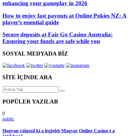
enhancing your gameplay in 2026
How to enjoy fast payouts at Online Pokies NZ: A
player’s essential guide
Secure deposits at Fair Go Casino Australia:
Ensuring your funds are safe while you
SOSYAL MEDYADA BİZ
SİTE İÇİNDE ARA
POPÜLER YAZILAR
0
public
Hogyan válaszd ki a legjobb Magyar Online Casino-t a