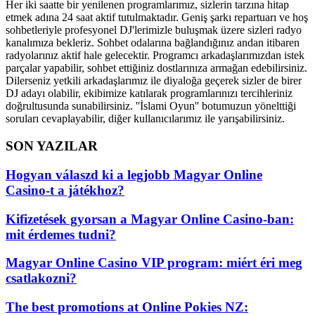
Her iki saatte bir yenilenen programlarımız, sizlerin tarzına hitap
etmek adına 24 saat aktif tutulmaktadır. Geniş şarkı repartuarı ve hoş
sohbetleriyle profesyonel DJ'lerimizle buluşmak üzere sizleri radyo
kanalımıza bekleriz. Sohbet odalarına bağlandığınız andan itibaren
radyolarınız aktif hale gelecektir. Programcı arkadaşlarımızdan istek
parçalar yapabilir, sohbet ettiğiniz dostlarınıza armağan edebilirsiniz.
Dilerseniz yetkili arkadaşlarımız ile diyaloğa geçerek sizler de birer
DJ adayı olabilir, ekibimize katılarak programlarınızı tercihleriniz
doğrultusunda sunabilirsiniz. ''İslami Oyun'' botumuzun yönelttiği
soruları cevaplayabilir, diğer kullanıcılarımız ile yarışabilirsiniz.
SON YAZILAR
Hogyan válaszd ki a legjobb Magyar Online
Casino-t a játékhoz?
Kifizetések gyorsan a Magyar Online Casino-ban:
mit érdemes tudni?
Magyar Online Casino VIP program: miért éri meg
csatlakozni?
The best promotions at Online Pokies NZ: