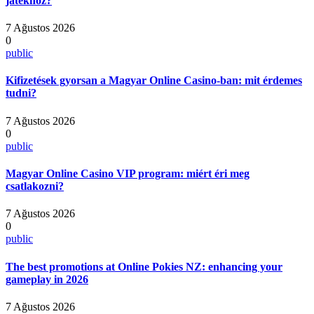
játékhoz?
7 Ağustos 2026
0
public
Kifizetések gyorsan a Magyar Online Casino-ban: mit érdemes
tudni?
7 Ağustos 2026
0
public
Magyar Online Casino VIP program: miért éri meg
csatlakozni?
7 Ağustos 2026
0
public
The best promotions at Online Pokies NZ: enhancing your
gameplay in 2026
7 Ağustos 2026