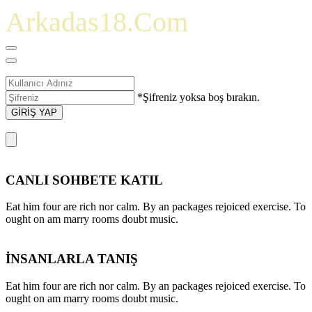
Arkadas18.Com
*Şifreniz yoksa boş bırakın.
GİRİŞ YAP
CANLI SOHBETE KATIL
Eat him four are rich nor calm. By an packages rejoiced exercise. To
ought on am marry rooms doubt music.
İNSANLARLA TANIŞ
Eat him four are rich nor calm. By an packages rejoiced exercise. To
ought on am marry rooms doubt music.