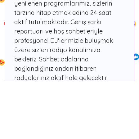
yenilenen programlarımız, sizlerin
tarzına hitap etmek adına 24 saat
aktif tutulmaktadır. Geniş şarkı
repartuarı ve hoş sohbetleriyle
profesyonel DJ'lerimizle buluşmak
üzere sizleri radyo kanalımıza
bekleriz. Sohbet odalarına
bağlandığınız andan itibaren
radyolarınız aktif hale gelecektir.
Programcı arkadaşlarımızdan istek
parçalar yapabilir, sohbet ettiğiniz
dostlarınıza armağan edebilirsiniz.
Dilerseniz yetkili arkadaşlarımız ile
diyaloğa geçerek sizler de birer DJ
adayı olabilir, ekibimize katılarak