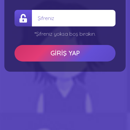
*Şifreniz yoksa boş bırakın.
GİRİŞ YAP