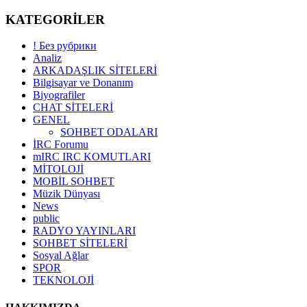
KATEGORİLER
! Без рубрики
Analiz
ARKADAŞLIK SİTELERİ
Bilgisayar ve Donanım
Biyografiler
CHAT SİTELERİ
GENEL
SOHBET ODALARI
İRC Forumu
mIRC IRC KOMUTLARI
MİTOLOJİ
MOBİL SOHBET
Müzik Dünyası
News
public
RADYO YAYINLARI
SOHBET SİTELERİ
Sosyal Ağlar
SPOR
TEKNOLOJİ