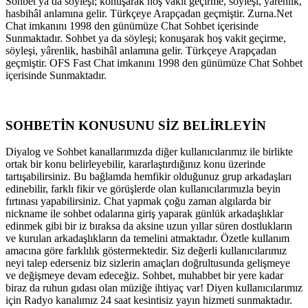
Sohbet ya da söyleşi; konuşarak hoş vakit geçirme, söyleşi, yârenlik,
hasbihâl anlamına gelir. Türkçeye Arapçadan geçmiştir. Zurna.Net
Chat imkanını 1998 den günümüze Chat Sohbet içerisinde
Sunmaktadır. Sohbet ya da söyleşi; konuşarak hoş vakit geçirme,
söyleşi, yârenlik, hasbihâl anlamına gelir. Türkçeye Arapçadan
geçmiştir. OFS Fast Chat imkanını 1998 den günümüze Chat Sohbet
içerisinde Sunmaktadır.
SOHBETİN KONUSUNU SİZ BELİRLEYİN
Diyalog ve Sohbet kanallarımızda diğer kullanıcılarımız ile birlikte
ortak bir konu belirleyebilir, kararlaştırdığınız konu üzerinde
tartışabilirsiniz. Bu bağlamda hemfikir olduğunuz grup arkadaşları
edinebilir, farklı fikir ve görüşlerde olan kullanıcılarımızla beyin
fırtınası yapabilirsiniz. Chat yapmak çoğu zaman algılarda bir
nickname ile sohbet odalarına giriş yaparak günlük arkadaşlıklar
edinmek gibi bir iz bıraksa da aksine uzun yıllar süren dostlukların
ve kurulan arkadaşlıkların da temelini atmaktadır. Özetle kullanım
amacına göre farklılık göstermektedir. Siz değerli kullanıcılarımız
neyi talep ederseniz biz sizlerin amaçları doğrultusunda gelişmeye
ve değişmeye devam edeceğiz. Sohbet, muhabbet bir yere kadar
biraz da ruhun gıdası olan müziğe ihtiyaç var! Diyen kullanıcılarımız
için Radyo kanalımız 24 saat kesintisiz yayın hizmeti sunmaktadır.