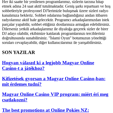
Her iki saatte bir yenilenen programlarımız, sizlerin tarzına hitap
etmek adına 24 saat aktif tutulmaktadır. Geniş şarkı repartuarı ve hoş
sohbetleriyle profesyonel DJ'lerimizle buluşmak üzere sizleri radyo
kanalımıza bekleriz. Sohbet odalarına bağlandığınız andan itibaren
radyolarınız aktif hale gelecektir. Programcı arkadaşlarımızdan istek
parçalar yapabilir, sohbet ettiğiniz dostlarınıza armağan edebilirsiniz.
Dilerseniz yetkili arkadaşlarımız ile diyaloğa geçerek sizler de birer
DJ adayı olabilir, ekibimize katılarak programlarınızı tercihleriniz
doğrultusunda sunabilirsiniz. ''İslami Oyun'' botumuzun yönelttiği
soruları cevaplayabilir, diğer kullanıcılarımız ile yarışabilirsiniz.
SON YAZILAR
Hogyan válaszd ki a legjobb Magyar Online
Casino-t a játékhoz?
Kifizetések gyorsan a Magyar Online Casino-ban:
mit érdemes tudni?
Magyar Online Casino VIP program: miért éri meg
csatlakozni?
The best promotions at Online Pokies NZ: