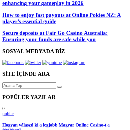
enhancing your gameplay in 2026
How to enjoy fast payouts at Online Pokies NZ: A
player’s essential guide
Secure deposits at Fair Go Casino Australia:
Ensuring your funds are safe while you
SOSYAL MEDYADA BİZ
SİTE İÇİNDE ARA
POPÜLER YAZILAR
0
public
Hogyan válaszd ki a legjobb Magyar Online Casino-t a