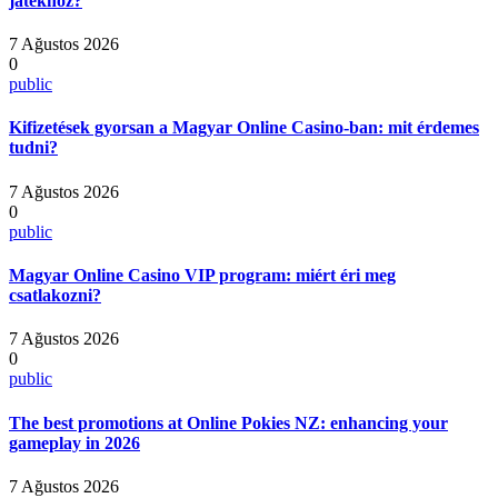
játékhoz?
7 Ağustos 2026
0
public
Kifizetések gyorsan a Magyar Online Casino-ban: mit érdemes
tudni?
7 Ağustos 2026
0
public
Magyar Online Casino VIP program: miért éri meg
csatlakozni?
7 Ağustos 2026
0
public
The best promotions at Online Pokies NZ: enhancing your
gameplay in 2026
7 Ağustos 2026