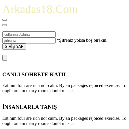
Arkadas18.Com
*Şifreniz yoksa boş bırakın.
GİRİŞ YAP
CANLI SOHBETE KATIL
Eat him four are rich nor calm. By an packages rejoiced exercise. To
ought on am marry rooms doubt music.
İNSANLARLA TANIŞ
Eat him four are rich nor calm. By an packages rejoiced exercise. To
ought on am marry rooms doubt music.