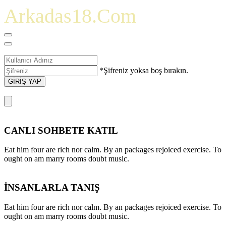
Arkadas18.Com
*Şifreniz yoksa boş bırakın.
GİRİŞ YAP
CANLI SOHBETE KATIL
Eat him four are rich nor calm. By an packages rejoiced exercise. To
ought on am marry rooms doubt music.
İNSANLARLA TANIŞ
Eat him four are rich nor calm. By an packages rejoiced exercise. To
ought on am marry rooms doubt music.