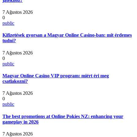
játékhoz?
7 Ağustos 2026
0
public
Kifizetések gyorsan a Magyar Online Casino-ban: mit érdemes
tudni?
7 Ağustos 2026
0
public
Magyar Online Casino VIP program: miért éri meg
csatlakozni?
7 Ağustos 2026
0
public
The best promotions at Online Pokies NZ: enhancing your
gameplay in 2026
7 Ağustos 2026