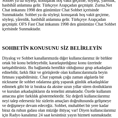
Sohbet ya da söyleşi; konuşarak hoş vakit geçirme, söyleşi, yârenlik,
hasbihâl anlamına gelir. Türkçeye Arapçadan geçmiştir. Zurna.Net
Chat imkanını 1998 den günümüze Chat Sohbet içerisinde
Sunmaktadır. Sohbet ya da söyleşi; konuşarak hoş vakit geçirme,
söyleşi, yârenlik, hasbihâl anlamına gelir. Türkçeye Arapçadan
geçmiştir. OFS Fast Chat imkanını 1998 den günümüze Chat Sohbet
içerisinde Sunmaktadır.
SOHBETİN KONUSUNU SİZ BELİRLEYİN
Diyalog ve Sohbet kanallarımızda diğer kullanıcılarımız ile birlikte
ortak bir konu belirleyebilir, kararlaştırdığınız konu üzerinde
tartışabilirsiniz. Bu bağlamda hemfikir olduğunuz grup arkadaşları
edinebilir, farklı fikir ve görüşlerde olan kullanıcılarımızla beyin
fırtınası yapabilirsiniz. Chat yapmak çoğu zaman algılarda bir
nickname ile sohbet odalarına giriş yaparak günlük arkadaşlıklar
edinmek gibi bir iz bıraksa da aksine uzun yıllar süren dostlukların
ve kurulan arkadaşlıkların da temelini atmaktadır. Özetle kullanım
amacına göre farklılık göstermektedir. Siz değerli kullanıcılarımız
neyi talep ederseniz biz sizlerin amaçları doğrultusunda gelişmeye
ve değişmeye devam edeceğiz. Sohbet, muhabbet bir yere kadar
biraz da ruhun gıdası olan müziğe ihtiyaç var! Diyen kullanıcılarımız
için Radyo kanalımız 24 saat kesintisiz yayın hizmeti sunmaktadır.