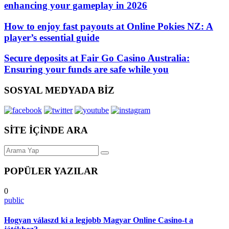
enhancing your gameplay in 2026
How to enjoy fast payouts at Online Pokies NZ: A
player’s essential guide
Secure deposits at Fair Go Casino Australia:
Ensuring your funds are safe while you
SOSYAL MEDYADA BİZ
SİTE İÇİNDE ARA
POPÜLER YAZILAR
0
public
Hogyan válaszd ki a legjobb Magyar Online Casino-t a