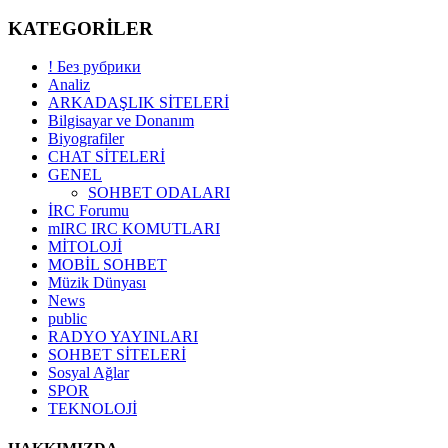
KATEGORİLER
! Без рубрики
Analiz
ARKADAŞLIK SİTELERİ
Bilgisayar ve Donanım
Biyografiler
CHAT SİTELERİ
GENEL
SOHBET ODALARI
İRC Forumu
mIRC IRC KOMUTLARI
MİTOLOJİ
MOBİL SOHBET
Müzik Dünyası
News
public
RADYO YAYINLARI
SOHBET SİTELERİ
Sosyal Ağlar
SPOR
TEKNOLOJİ