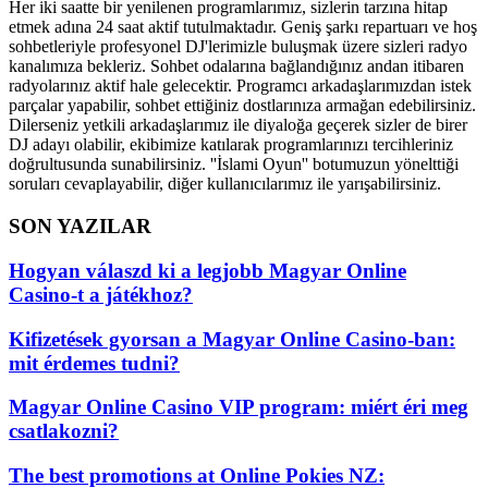
Her iki saatte bir yenilenen programlarımız, sizlerin tarzına hitap
etmek adına 24 saat aktif tutulmaktadır. Geniş şarkı repartuarı ve hoş
sohbetleriyle profesyonel DJ'lerimizle buluşmak üzere sizleri radyo
kanalımıza bekleriz. Sohbet odalarına bağlandığınız andan itibaren
radyolarınız aktif hale gelecektir. Programcı arkadaşlarımızdan istek
parçalar yapabilir, sohbet ettiğiniz dostlarınıza armağan edebilirsiniz.
Dilerseniz yetkili arkadaşlarımız ile diyaloğa geçerek sizler de birer
DJ adayı olabilir, ekibimize katılarak programlarınızı tercihleriniz
doğrultusunda sunabilirsiniz. ''İslami Oyun'' botumuzun yönelttiği
soruları cevaplayabilir, diğer kullanıcılarımız ile yarışabilirsiniz.
SON YAZILAR
Hogyan válaszd ki a legjobb Magyar Online
Casino-t a játékhoz?
Kifizetések gyorsan a Magyar Online Casino-ban:
mit érdemes tudni?
Magyar Online Casino VIP program: miért éri meg
csatlakozni?
The best promotions at Online Pokies NZ: