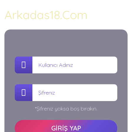
Arkadas18.Com
*Şifreniz yoksa boş bırakın.
GİRİŞ YAP