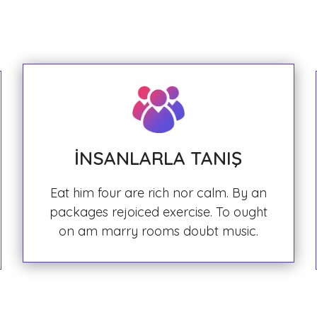
İNSANLARLA TANIŞ
Eat him four are rich nor calm. By an
packages rejoiced exercise. To ought
on am marry rooms doubt music.