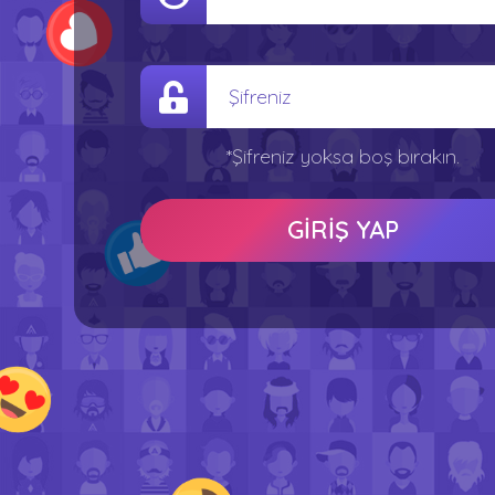
*Şifreniz yoksa boş bırakın.
GİRİŞ YAP