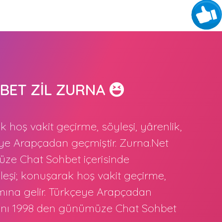
BET ZİL ZURNA
 hoş vakit geçirme, söyleşi, yârenlik,
eye Arapçadan geçmiştir. Zurna.Net
ze Chat Sohbet içerisinde
eşi; konuşarak hoş vakit geçirme,
amına gelir. Türkçeye Arapçadan
nını 1998 den günümüze Chat Sohbet