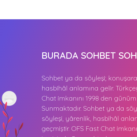
BURADA SOHBET SOH
Sohbet ya da söyleşi; konuşarak
hasbihâl anlamına gelir. Türkç
Chat imkanını 1998 den günümü
Sunmaktadır. Sohbet ya da söyl
söyleşi, yârenlik, hasbihâl anl
geçmiştir. OFS Fast Chat imka