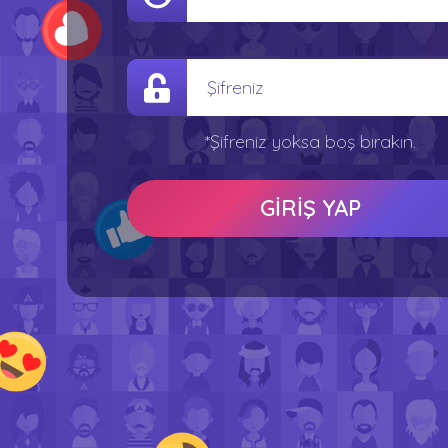
*Şifreniz yoksa boş bırakın.
GİRİŞ YAP