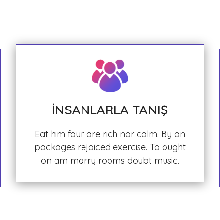
İNSANLARLA TANIŞ
Eat him four are rich nor calm. By an
packages rejoiced exercise. To ought
on am marry rooms doubt music.