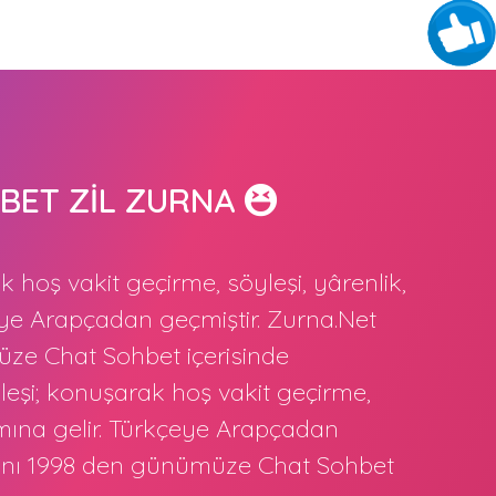
BET ZİL ZURNA
 hoş vakit geçirme, söyleşi, yârenlik,
eye Arapçadan geçmiştir. Zurna.Net
ze Chat Sohbet içerisinde
eşi; konuşarak hoş vakit geçirme,
amına gelir. Türkçeye Arapçadan
nını 1998 den günümüze Chat Sohbet