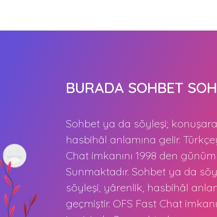
BURADA SOHBET SOH
Sohbet ya da söyleşi; konuşarak
hasbihâl anlamına gelir. Türkç
Chat imkanını 1998 den günümü
Sunmaktadır. Sohbet ya da söyl
söyleşi, yârenlik, hasbihâl anl
geçmiştir. OFS Fast Chat imka