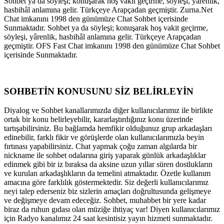
Sohbet ya da söyleşi; konuşarak hoş vakit geçirme, söyleşi, yârenlik,
hasbihâl anlamına gelir. Türkçeye Arapçadan geçmiştir. Zurna.Net
Chat imkanını 1998 den günümüze Chat Sohbet içerisinde
Sunmaktadır. Sohbet ya da söyleşi; konuşarak hoş vakit geçirme,
söyleşi, yârenlik, hasbihâl anlamına gelir. Türkçeye Arapçadan
geçmiştir. OFS Fast Chat imkanını 1998 den günümüze Chat Sohbet
içerisinde Sunmaktadır.
SOHBETİN KONUSUNU SİZ BELİRLEYİN
Diyalog ve Sohbet kanallarımızda diğer kullanıcılarımız ile birlikte
ortak bir konu belirleyebilir, kararlaştırdığınız konu üzerinde
tartışabilirsiniz. Bu bağlamda hemfikir olduğunuz grup arkadaşları
edinebilir, farklı fikir ve görüşlerde olan kullanıcılarımızla beyin
fırtınası yapabilirsiniz. Chat yapmak çoğu zaman algılarda bir
nickname ile sohbet odalarına giriş yaparak günlük arkadaşlıklar
edinmek gibi bir iz bıraksa da aksine uzun yıllar süren dostlukların
ve kurulan arkadaşlıkların da temelini atmaktadır. Özetle kullanım
amacına göre farklılık göstermektedir. Siz değerli kullanıcılarımız
neyi talep ederseniz biz sizlerin amaçları doğrultusunda gelişmeye
ve değişmeye devam edeceğiz. Sohbet, muhabbet bir yere kadar
biraz da ruhun gıdası olan müziğe ihtiyaç var! Diyen kullanıcılarımız
için Radyo kanalımız 24 saat kesintisiz yayın hizmeti sunmaktadır.