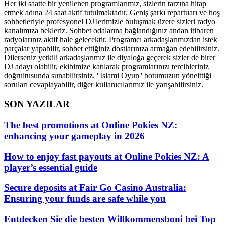
Her iki saatte bir yenilenen programlarımız, sizlerin tarzına hitap
etmek adına 24 saat aktif tutulmaktadır. Geniş şarkı repartuarı ve hoş
sohbetleriyle profesyonel DJ'lerimizle buluşmak üzere sizleri radyo
kanalımıza bekleriz. Sohbet odalarına bağlandığınız andan itibaren
radyolarınız aktif hale gelecektir. Programcı arkadaşlarımızdan istek
parçalar yapabilir, sohbet ettiğiniz dostlarınıza armağan edebilirsiniz.
Dilerseniz yetkili arkadaşlarımız ile diyaloğa geçerek sizler de birer
DJ adayı olabilir, ekibimize katılarak programlarınızı tercihleriniz
doğrultusunda sunabilirsiniz. ''İslami Oyun'' botumuzun yönelttiği
soruları cevaplayabilir, diğer kullanıcılarımız ile yarışabilirsiniz.
SON YAZILAR
The best promotions at Online Pokies NZ:
enhancing your gameplay in 2026
How to enjoy fast payouts at Online Pokies NZ: A
player’s essential guide
Secure deposits at Fair Go Casino Australia:
Ensuring your funds are safe while you
Entdecken Sie die besten Willkommensboni bei Top