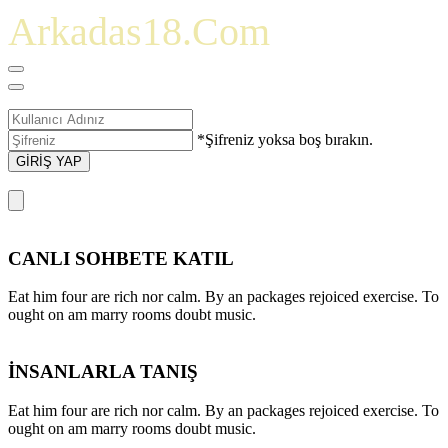
Arkadas18.Com
*Şifreniz yoksa boş bırakın.
GİRİŞ YAP
CANLI SOHBETE KATIL
Eat him four are rich nor calm. By an packages rejoiced exercise. To
ought on am marry rooms doubt music.
İNSANLARLA TANIŞ
Eat him four are rich nor calm. By an packages rejoiced exercise. To
ought on am marry rooms doubt music.