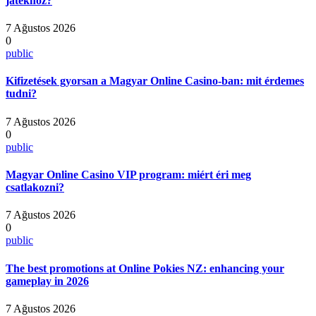
játékhoz?
7 Ağustos 2026
0
public
Kifizetések gyorsan a Magyar Online Casino-ban: mit érdemes
tudni?
7 Ağustos 2026
0
public
Magyar Online Casino VIP program: miért éri meg
csatlakozni?
7 Ağustos 2026
0
public
The best promotions at Online Pokies NZ: enhancing your
gameplay in 2026
7 Ağustos 2026