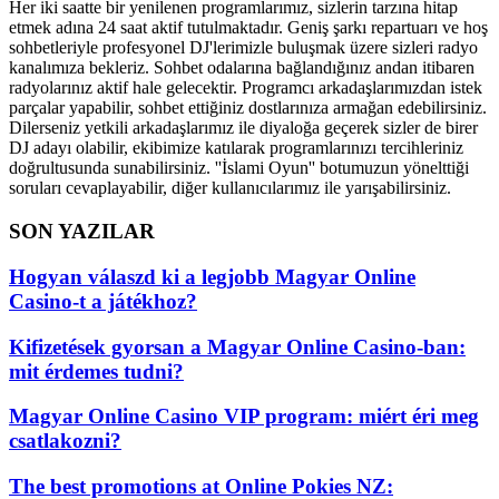
Her iki saatte bir yenilenen programlarımız, sizlerin tarzına hitap
etmek adına 24 saat aktif tutulmaktadır. Geniş şarkı repartuarı ve hoş
sohbetleriyle profesyonel DJ'lerimizle buluşmak üzere sizleri radyo
kanalımıza bekleriz. Sohbet odalarına bağlandığınız andan itibaren
radyolarınız aktif hale gelecektir. Programcı arkadaşlarımızdan istek
parçalar yapabilir, sohbet ettiğiniz dostlarınıza armağan edebilirsiniz.
Dilerseniz yetkili arkadaşlarımız ile diyaloğa geçerek sizler de birer
DJ adayı olabilir, ekibimize katılarak programlarınızı tercihleriniz
doğrultusunda sunabilirsiniz. ''İslami Oyun'' botumuzun yönelttiği
soruları cevaplayabilir, diğer kullanıcılarımız ile yarışabilirsiniz.
SON YAZILAR
Hogyan válaszd ki a legjobb Magyar Online
Casino-t a játékhoz?
Kifizetések gyorsan a Magyar Online Casino-ban:
mit érdemes tudni?
Magyar Online Casino VIP program: miért éri meg
csatlakozni?
The best promotions at Online Pokies NZ: