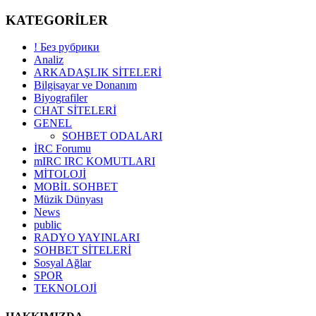
KATEGORİLER
! Без рубрики
Analiz
ARKADAŞLIK SİTELERİ
Bilgisayar ve Donanım
Biyografiler
CHAT SİTELERİ
GENEL
SOHBET ODALARI
İRC Forumu
mIRC IRC KOMUTLARI
MİTOLOJİ
MOBİL SOHBET
Müzik Dünyası
News
public
RADYO YAYINLARI
SOHBET SİTELERİ
Sosyal Ağlar
SPOR
TEKNOLOJİ