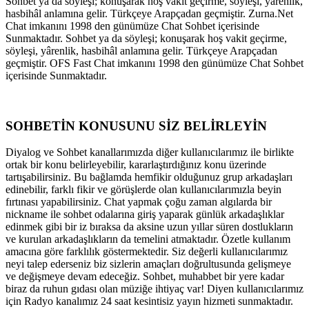
Sohbet ya da söyleşi; konuşarak hoş vakit geçirme, söyleşi, yârenlik,
hasbihâl anlamına gelir. Türkçeye Arapçadan geçmiştir. Zurna.Net
Chat imkanını 1998 den günümüze Chat Sohbet içerisinde
Sunmaktadır. Sohbet ya da söyleşi; konuşarak hoş vakit geçirme,
söyleşi, yârenlik, hasbihâl anlamına gelir. Türkçeye Arapçadan
geçmiştir. OFS Fast Chat imkanını 1998 den günümüze Chat Sohbet
içerisinde Sunmaktadır.
SOHBETİN KONUSUNU SİZ BELİRLEYİN
Diyalog ve Sohbet kanallarımızda diğer kullanıcılarımız ile birlikte
ortak bir konu belirleyebilir, kararlaştırdığınız konu üzerinde
tartışabilirsiniz. Bu bağlamda hemfikir olduğunuz grup arkadaşları
edinebilir, farklı fikir ve görüşlerde olan kullanıcılarımızla beyin
fırtınası yapabilirsiniz. Chat yapmak çoğu zaman algılarda bir
nickname ile sohbet odalarına giriş yaparak günlük arkadaşlıklar
edinmek gibi bir iz bıraksa da aksine uzun yıllar süren dostlukların
ve kurulan arkadaşlıkların da temelini atmaktadır. Özetle kullanım
amacına göre farklılık göstermektedir. Siz değerli kullanıcılarımız
neyi talep ederseniz biz sizlerin amaçları doğrultusunda gelişmeye
ve değişmeye devam edeceğiz. Sohbet, muhabbet bir yere kadar
biraz da ruhun gıdası olan müziğe ihtiyaç var! Diyen kullanıcılarımız
için Radyo kanalımız 24 saat kesintisiz yayın hizmeti sunmaktadır.