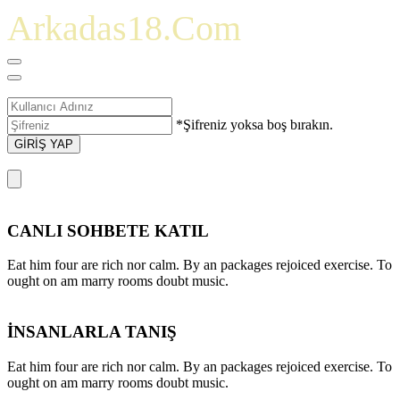
Arkadas18.Com
*Şifreniz yoksa boş bırakın.
GİRİŞ YAP
CANLI SOHBETE KATIL
Eat him four are rich nor calm. By an packages rejoiced exercise. To
ought on am marry rooms doubt music.
İNSANLARLA TANIŞ
Eat him four are rich nor calm. By an packages rejoiced exercise. To
ought on am marry rooms doubt music.