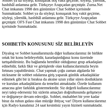
Sohbet ya da söyleşi; konuşarak hoş vakit geçirme, söyleşi, yârenlik,
hasbihâl anlamına gelir. Türkçeye Arapçadan geçmiştir. Zurna.Net
Chat imkanını 1998 den günümüze Chat Sohbet içerisinde
Sunmaktadır. Sohbet ya da söyleşi; konuşarak hoş vakit geçirme,
söyleşi, yârenlik, hasbihâl anlamına gelir. Türkçeye Arapçadan
geçmiştir. OFS Fast Chat imkanını 1998 den günümüze Chat Sohbet
içerisinde Sunmaktadır.
SOHBETİN KONUSUNU SİZ BELİRLEYİN
Diyalog ve Sohbet kanallarımızda diğer kullanıcılarımız ile birlikte
ortak bir konu belirleyebilir, kararlaştırdığınız konu üzerinde
tartışabilirsiniz. Bu bağlamda hemfikir olduğunuz grup arkadaşları
edinebilir, farklı fikir ve görüşlerde olan kullanıcılarımızla beyin
fırtınası yapabilirsiniz. Chat yapmak çoğu zaman algılarda bir
nickname ile sohbet odalarına giriş yaparak günlük arkadaşlıklar
edinmek gibi bir iz bıraksa da aksine uzun yıllar süren dostlukların
ve kurulan arkadaşlıkların da temelini atmaktadır. Özetle kullanım
amacına göre farklılık göstermektedir. Siz değerli kullanıcılarımız
neyi talep ederseniz biz sizlerin amaçları doğrultusunda gelişmeye
ve değişmeye devam edeceğiz. Sohbet, muhabbet bir yere kadar
biraz da ruhun gıdası olan müziğe ihtiyaç var! Diyen kullanıcılarımız
için Radyo kanalımız 24 saat kesintisiz yayın hizmeti sunmaktadır.