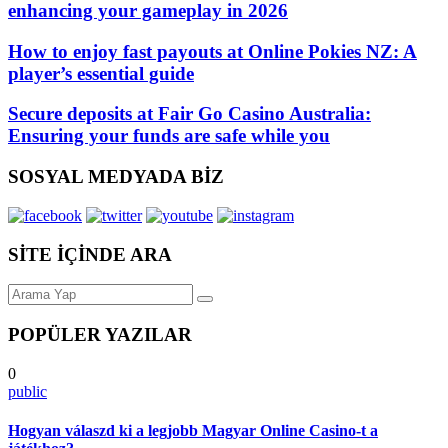
enhancing your gameplay in 2026
How to enjoy fast payouts at Online Pokies NZ: A
player’s essential guide
Secure deposits at Fair Go Casino Australia:
Ensuring your funds are safe while you
SOSYAL MEDYADA BİZ
SİTE İÇİNDE ARA
POPÜLER YAZILAR
0
public
Hogyan válaszd ki a legjobb Magyar Online Casino-t a