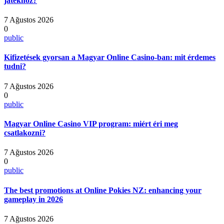
játékhoz?
7 Ağustos 2026
0
public
Kifizetések gyorsan a Magyar Online Casino-ban: mit érdemes
tudni?
7 Ağustos 2026
0
public
Magyar Online Casino VIP program: miért éri meg
csatlakozni?
7 Ağustos 2026
0
public
The best promotions at Online Pokies NZ: enhancing your
gameplay in 2026
7 Ağustos 2026