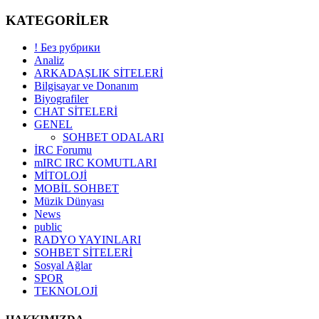
KATEGORİLER
! Без рубрики
Analiz
ARKADAŞLIK SİTELERİ
Bilgisayar ve Donanım
Biyografiler
CHAT SİTELERİ
GENEL
SOHBET ODALARI
İRC Forumu
mIRC IRC KOMUTLARI
MİTOLOJİ
MOBİL SOHBET
Müzik Dünyası
News
public
RADYO YAYINLARI
SOHBET SİTELERİ
Sosyal Ağlar
SPOR
TEKNOLOJİ