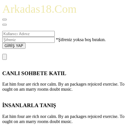
Arkadas18.Com
*Şifreniz yoksa boş bırakın.
GİRİŞ YAP
CANLI SOHBETE KATIL
Eat him four are rich nor calm. By an packages rejoiced exercise. To
ought on am marry rooms doubt music.
İNSANLARLA TANIŞ
Eat him four are rich nor calm. By an packages rejoiced exercise. To
ought on am marry rooms doubt music.