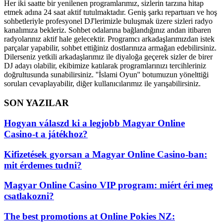
Her iki saatte bir yenilenen programlarımız, sizlerin tarzına hitap
etmek adına 24 saat aktif tutulmaktadır. Geniş şarkı repartuarı ve hoş
sohbetleriyle profesyonel DJ'lerimizle buluşmak üzere sizleri radyo
kanalımıza bekleriz. Sohbet odalarına bağlandığınız andan itibaren
radyolarınız aktif hale gelecektir. Programcı arkadaşlarımızdan istek
parçalar yapabilir, sohbet ettiğiniz dostlarınıza armağan edebilirsiniz.
Dilerseniz yetkili arkadaşlarımız ile diyaloğa geçerek sizler de birer
DJ adayı olabilir, ekibimize katılarak programlarınızı tercihleriniz
doğrultusunda sunabilirsiniz. ''İslami Oyun'' botumuzun yönelttiği
soruları cevaplayabilir, diğer kullanıcılarımız ile yarışabilirsiniz.
SON YAZILAR
Hogyan válaszd ki a legjobb Magyar Online
Casino-t a játékhoz?
Kifizetések gyorsan a Magyar Online Casino-ban:
mit érdemes tudni?
Magyar Online Casino VIP program: miért éri meg
csatlakozni?
The best promotions at Online Pokies NZ: