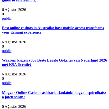
guide to safe gaming
6 Ağustos 2026
0
public
Best online casinos in Australia: how mobile access transforms
your gaming experience
6 Ağustos 2026
0
public
Waarom kiezen voor Beste Legale Goksites van Nederland 2026
met KSA-licentie?
6 Ağustos 2026
0
public
Magyar Online Casino cashback ajánlatok: hogyan spórolhatsz
a játék során?
6 Ağustos 2026