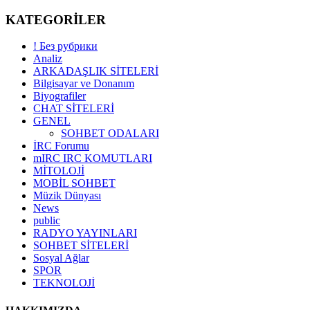
KATEGORİLER
! Без рубрики
Analiz
ARKADAŞLIK SİTELERİ
Bilgisayar ve Donanım
Biyografiler
CHAT SİTELERİ
GENEL
SOHBET ODALARI
İRC Forumu
mIRC IRC KOMUTLARI
MİTOLOJİ
MOBİL SOHBET
Müzik Dünyası
News
public
RADYO YAYINLARI
SOHBET SİTELERİ
Sosyal Ağlar
SPOR
TEKNOLOJİ