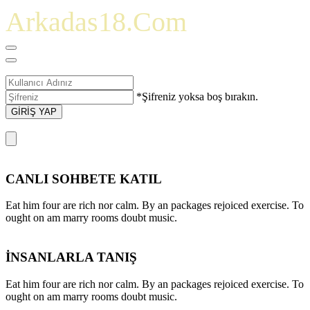
Arkadas18.Com
*Şifreniz yoksa boş bırakın.
GİRİŞ YAP
CANLI SOHBETE KATIL
Eat him four are rich nor calm. By an packages rejoiced exercise. To
ought on am marry rooms doubt music.
İNSANLARLA TANIŞ
Eat him four are rich nor calm. By an packages rejoiced exercise. To
ought on am marry rooms doubt music.