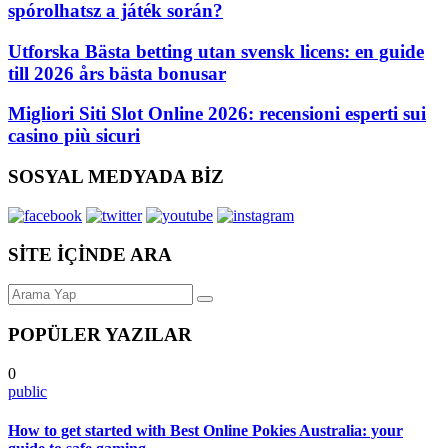
spórolhatsz a játék során?
Utforska Bästa betting utan svensk licens: en guide
till 2026 års bästa bonusar
Migliori Siti Slot Online 2026: recensioni esperti sui
casino più sicuri
SOSYAL MEDYADA BİZ
SİTE İÇİNDE ARA
POPÜLER YAZILAR
0
public
How to get started with Best Online Pokies Australia: your