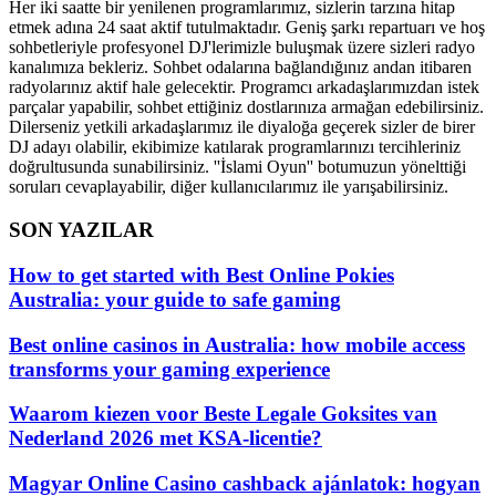
Her iki saatte bir yenilenen programlarımız, sizlerin tarzına hitap
etmek adına 24 saat aktif tutulmaktadır. Geniş şarkı repartuarı ve hoş
sohbetleriyle profesyonel DJ'lerimizle buluşmak üzere sizleri radyo
kanalımıza bekleriz. Sohbet odalarına bağlandığınız andan itibaren
radyolarınız aktif hale gelecektir. Programcı arkadaşlarımızdan istek
parçalar yapabilir, sohbet ettiğiniz dostlarınıza armağan edebilirsiniz.
Dilerseniz yetkili arkadaşlarımız ile diyaloğa geçerek sizler de birer
DJ adayı olabilir, ekibimize katılarak programlarınızı tercihleriniz
doğrultusunda sunabilirsiniz. ''İslami Oyun'' botumuzun yönelttiği
soruları cevaplayabilir, diğer kullanıcılarımız ile yarışabilirsiniz.
SON YAZILAR
How to get started with Best Online Pokies
Australia: your guide to safe gaming
Best online casinos in Australia: how mobile access
transforms your gaming experience
Waarom kiezen voor Beste Legale Goksites van
Nederland 2026 met KSA-licentie?
Magyar Online Casino cashback ajánlatok: hogyan