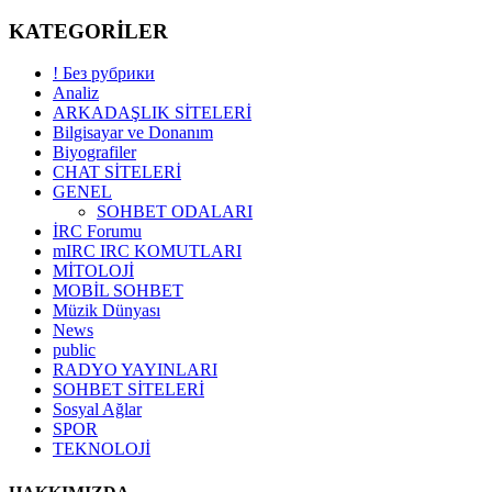
KATEGORİLER
! Без рубрики
Analiz
ARKADAŞLIK SİTELERİ
Bilgisayar ve Donanım
Biyografiler
CHAT SİTELERİ
GENEL
SOHBET ODALARI
İRC Forumu
mIRC IRC KOMUTLARI
MİTOLOJİ
MOBİL SOHBET
Müzik Dünyası
News
public
RADYO YAYINLARI
SOHBET SİTELERİ
Sosyal Ağlar
SPOR
TEKNOLOJİ