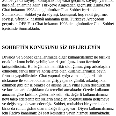
Sohbet ya da söyleşi; konuşarak hoş vakit geçirme, söyleşi, yârenlik,
hasbihâl anlamına gelir. Türkçeye Arapçadan geçmiştir. Zurna.Net
Chat imkanını 1998 den günümüze Chat Sohbet içerisinde
Sunmaktadır. Sohbet ya da söyleşi; konuşarak hoş vakit geçirme,
söyleşi, yârenlik, hasbihâl anlamına gelir. Türkçeye Arapçadan
geçmiştir. OFS Fast Chat imkanını 1998 den günümüze Chat Sohbet
içerisinde Sunmaktadır.
SOHBETİN KONUSUNU SİZ BELİRLEYİN
Diyalog ve Sohbet kanallarımızda diğer kullanıcılarımız ile birlikte
ortak bir konu belirleyebilir, kararlaştırdığınız konu üzerinde
tartışabilirsiniz. Bu bağlamda hemfikir olduğunuz grup arkadaşları
edinebilir, farklı fikir ve görüşlerde olan kullanıcılarımızla beyin
fırtınası yapabilirsiniz. Chat yapmak çoğu zaman algılarda bir
nickname ile sohbet odalarına giriş yaparak günlük arkadaşlıklar
edinmek gibi bir iz bıraksa da aksine uzun yıllar süren dostlukların
ve kurulan arkadaşlıkların da temelini atmaktadır. Özetle kullanım
amacına göre farklılık göstermektedir. Siz değerli kullanıcılarımız
neyi talep ederseniz biz sizlerin amaçları doğrultusunda gelişmeye
ve değişmeye devam edeceğiz. Sohbet, muhabbet bir yere kadar
biraz da ruhun gıdası olan müziğe ihtiyaç var! Diyen kullanıcılarımız
için Radyo kanalımız 24 saat kesintisiz yayın hizmeti sunmaktadır.