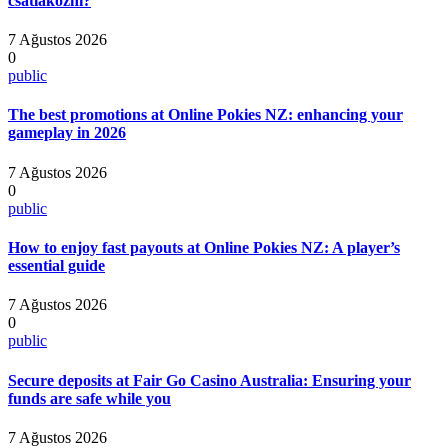
csatlakozni?
7 Ağustos 2026
0
public
The best promotions at Online Pokies NZ: enhancing your
gameplay in 2026
7 Ağustos 2026
0
public
How to enjoy fast payouts at Online Pokies NZ: A player’s
essential guide
7 Ağustos 2026
0
public
Secure deposits at Fair Go Casino Australia: Ensuring your
funds are safe while you
7 Ağustos 2026