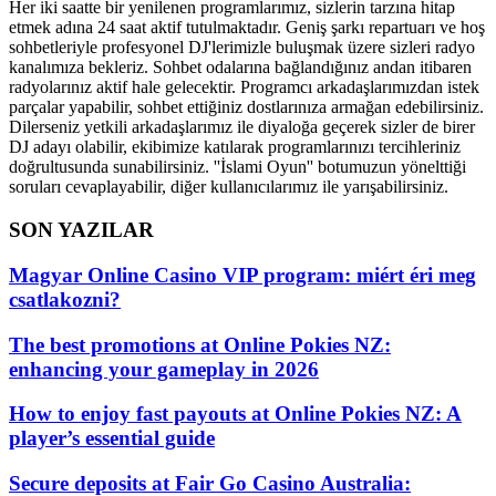
Her iki saatte bir yenilenen programlarımız, sizlerin tarzına hitap
etmek adına 24 saat aktif tutulmaktadır. Geniş şarkı repartuarı ve hoş
sohbetleriyle profesyonel DJ'lerimizle buluşmak üzere sizleri radyo
kanalımıza bekleriz. Sohbet odalarına bağlandığınız andan itibaren
radyolarınız aktif hale gelecektir. Programcı arkadaşlarımızdan istek
parçalar yapabilir, sohbet ettiğiniz dostlarınıza armağan edebilirsiniz.
Dilerseniz yetkili arkadaşlarımız ile diyaloğa geçerek sizler de birer
DJ adayı olabilir, ekibimize katılarak programlarınızı tercihleriniz
doğrultusunda sunabilirsiniz. ''İslami Oyun'' botumuzun yönelttiği
soruları cevaplayabilir, diğer kullanıcılarımız ile yarışabilirsiniz.
SON YAZILAR
Magyar Online Casino VIP program: miért éri meg
csatlakozni?
The best promotions at Online Pokies NZ:
enhancing your gameplay in 2026
How to enjoy fast payouts at Online Pokies NZ: A
player’s essential guide
Secure deposits at Fair Go Casino Australia: