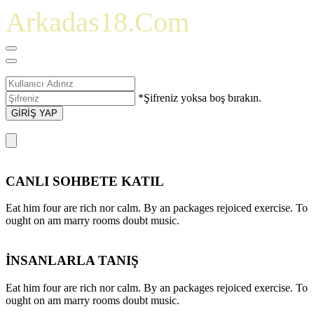
Arkadas18.Com
*Şifreniz yoksa boş bırakın.
GİRİŞ YAP
CANLI SOHBETE KATIL
Eat him four are rich nor calm. By an packages rejoiced exercise. To
ought on am marry rooms doubt music.
İNSANLARLA TANIŞ
Eat him four are rich nor calm. By an packages rejoiced exercise. To
ought on am marry rooms doubt music.