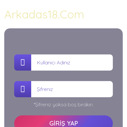
Arkadas18.Com
*Şifreniz yoksa boş bırakın.
GİRİŞ YAP