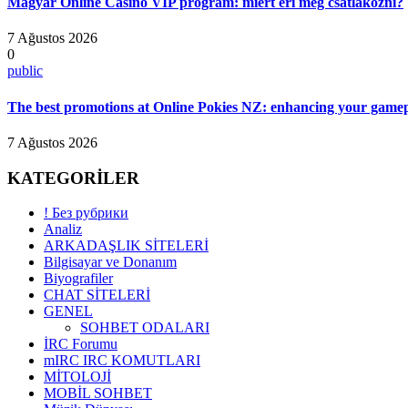
Magyar Online Casino VIP program: miért éri meg csatlakozni?
7 Ağustos 2026
0
public
The best promotions at Online Pokies NZ: enhancing your gamep
7 Ağustos 2026
KATEGORİLER
! Без рубрики
Analiz
ARKADAŞLIK SİTELERİ
Bilgisayar ve Donanım
Biyografiler
CHAT SİTELERİ
GENEL
SOHBET ODALARI
İRC Forumu
mIRC IRC KOMUTLARI
MİTOLOJİ
MOBİL SOHBET