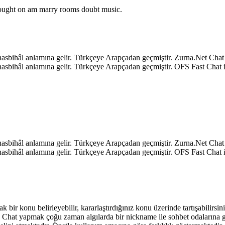
o ought on am marry rooms doubt music.
k, hasbihâl anlamına gelir. Türkçeye Arapçadan geçmiştir. Zurna.Net C
k, hasbihâl anlamına gelir. Türkçeye Arapçadan geçmiştir. OFS Fast Ch
k, hasbihâl anlamına gelir. Türkçeye Arapçadan geçmiştir. Zurna.Net C
k, hasbihâl anlamına gelir. Türkçeye Arapçadan geçmiştir. OFS Fast Ch
ak bir konu belirleyebilir, kararlaştırdığınız konu üzerinde tartışabilirs
niz. Chat yapmak çoğu zaman algılarda bir nickname ile sohbet odalarına 