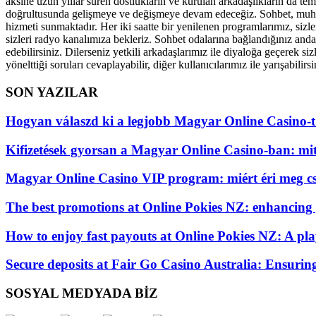
aksine uzun yıllar süren dostlukların ve kurulan arkadaşlıkların da tem
doğrultusunda gelişmeye ve değişmeye devam edeceğiz. Sohbet, muhabbe
hizmeti sunmaktadır. Her iki saatte bir yenilenen programlarımız, sizle
sizleri radyo kanalımıza bekleriz. Sohbet odalarına bağlandığınız andan
edebilirsiniz. Dilerseniz yetkili arkadaşlarımız ile diyaloğa geçerek si
yönelttiği soruları cevaplayabilir, diğer kullanıcılarımız ile yarışabilirsi
SON YAZILAR
Hogyan válaszd ki a legjobb Magyar Online Casino-t
Kifizetések gyorsan a Magyar Online Casino-ban: mi
Magyar Online Casino VIP program: miért éri meg cs
The best promotions at Online Pokies NZ: enhancing
How to enjoy fast payouts at Online Pokies NZ: A play
Secure deposits at Fair Go Casino Australia: Ensurin
SOSYAL MEDYADA BİZ