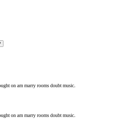
P
o ought on am marry rooms doubt music.
o ought on am marry rooms doubt music.