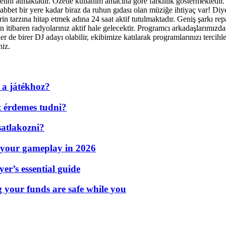
elini atmaktadır. Özetle kullanım amacına göre farklılık göstermektedir. S
t bir yere kadar biraz da ruhun gıdası olan müziğe ihtiyaç var! Diyen
rin tarzına hitap etmek adına 24 saat aktif tutulmaktadır. Geniş şarkı r
 itibaren radyolarınız aktif hale gelecektir. Programcı arkadaşlarımızdan
zler de birer DJ adayı olabilir, ekibimize katılarak programlarınızı terci
niz.
 a játékhoz?
t érdemes tudni?
atlakozni?
 your gameplay in 2026
er’s essential guide
g your funds are safe while you