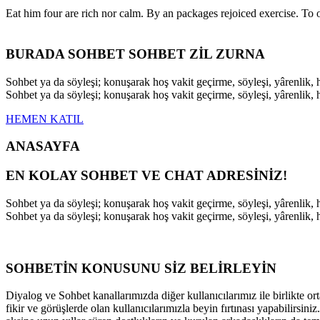
Eat him four are rich nor calm. By an packages rejoiced exercise. T
BURADA SOHBET SOHBET ZİL ZURNA
Sohbet ya da söyleşi; konuşarak hoş vakit geçirme, söyleşi, yârenli
Sohbet ya da söyleşi; konuşarak hoş vakit geçirme, söyleşi, yârenli
HEMEN KATIL
ANASAYFA
EN KOLAY SOHBET VE CHAT ADRESİNİZ!
Sohbet ya da söyleşi; konuşarak hoş vakit geçirme, söyleşi, yârenli
Sohbet ya da söyleşi; konuşarak hoş vakit geçirme, söyleşi, yârenli
SOHBETİN KONUSUNU SİZ BELİRLEYİN
Diyalog ve Sohbet kanallarımızda diğer kullanıcılarımız ile birlikte ort
fikir ve görüşlerde olan kullanıcılarımızla beyin fırtınası yapabilirsi