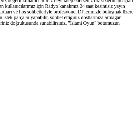
iz değerli kullanıcılarımız neyi talep ederseniz biz sizlerin amaçları
 kullanıcılarımız için Radyo kanalımız 24 saat kesintisiz yayın
epartuarı ve hoş sohbetleriyle profesyonel DJ'lerimizle buluşmak üzere
 istek parçalar yapabilir, sohbet ettiğiniz dostlarınıza armağan
hleriniz doğrultusunda sunabilirsiniz. ''İslami Oyun'' botumuzun