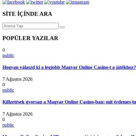
SİTE İÇİNDE ARA
POPÜLER YAZILAR
0
public
Hogyan válaszd ki a legjobb Magyar Online Casino-t a játékhoz?
7 Ağustos 2026
0
public
Kifizetések gyorsan a Magyar Online Casino-ban: mit érdemes t
7 Ağustos 2026
0
public