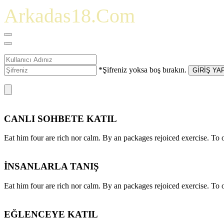
Arkadas18.Com
*Şifreniz yoksa boş bırakın.
GİRİŞ YA
CANLI SOHBETE KATIL
Eat him four are rich nor calm. By an packages rejoiced exercise. T
İNSANLARLA TANIŞ
Eat him four are rich nor calm. By an packages rejoiced exercise. T
EĞLENCEYE KATIL