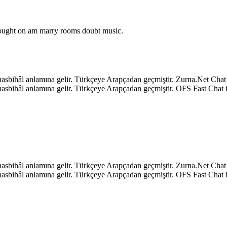
o ought on am marry rooms doubt music.
k, hasbihâl anlamına gelir. Türkçeye Arapçadan geçmiştir. Zurna.Net C
k, hasbihâl anlamına gelir. Türkçeye Arapçadan geçmiştir. OFS Fast Ch
k, hasbihâl anlamına gelir. Türkçeye Arapçadan geçmiştir. Zurna.Net C
k, hasbihâl anlamına gelir. Türkçeye Arapçadan geçmiştir. OFS Fast Ch