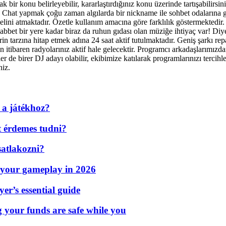
ak bir konu belirleyebilir, kararlaştırdığınız konu üzerinde tartışabilirs
niz. Chat yapmak çoğu zaman algılarda bir nickname ile sohbet odalarına 
elini atmaktadır. Özetle kullanım amacına göre farklılık göstermektedir. S
t bir yere kadar biraz da ruhun gıdası olan müziğe ihtiyaç var! Diyen
rin tarzına hitap etmek adına 24 saat aktif tutulmaktadır. Geniş şarkı r
 itibaren radyolarınız aktif hale gelecektir. Programcı arkadaşlarımızdan
zler de birer DJ adayı olabilir, ekibimize katılarak programlarınızı terci
niz.
 a játékhoz?
t érdemes tudni?
atlakozni?
 your gameplay in 2026
er’s essential guide
g your funds are safe while you