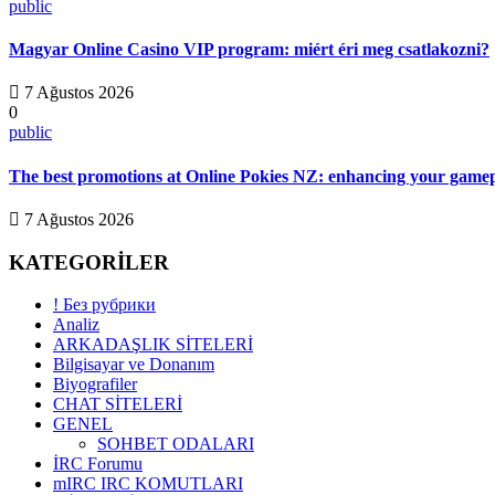
public
Magyar Online Casino VIP program: miért éri meg csatlakozni?
7 Ağustos 2026
0
public
The best promotions at Online Pokies NZ: enhancing your gamep
7 Ağustos 2026
KATEGORİLER
! Без рубрики
Analiz
ARKADAŞLIK SİTELERİ
Bilgisayar ve Donanım
Biyografiler
CHAT SİTELERİ
GENEL
SOHBET ODALARI
İRC Forumu
mIRC IRC KOMUTLARI