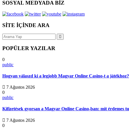
SOSYAL MEDYADA BİZ
SİTE İÇİNDE ARA
POPÜLER YAZILAR
0
public
Hogyan válaszd ki a legjobb Magyar Online Casino-t a játékhoz?
7 Ağustos 2026
0
public
Kifizetések gyorsan a Magyar Online Casino-ban: mit érdemes t
7 Ağustos 2026
0