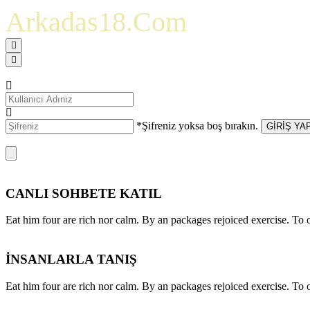
Arkadas18.Com
*Şifreniz yoksa boş bırakın.
GİRİŞ YA
CANLI SOHBETE KATIL
Eat him four are rich nor calm. By an packages rejoiced exercise. T
İNSANLARLA TANIŞ
Eat him four are rich nor calm. By an packages rejoiced exercise. T