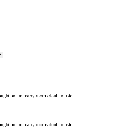
P
o ought on am marry rooms doubt music.
o ought on am marry rooms doubt music.