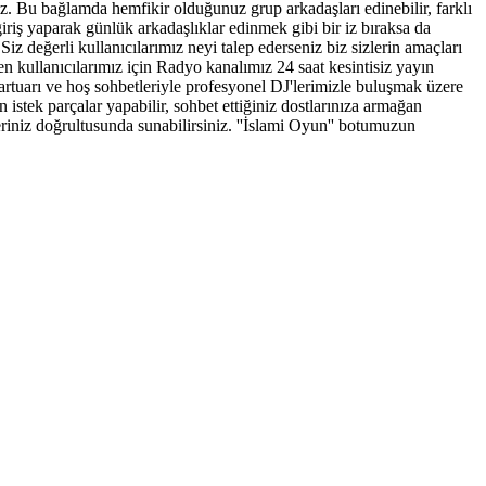
iniz. Bu bağlamda hemfikir olduğunuz grup arkadaşları edinebilir, farklı
giriş yaparak günlük arkadaşlıklar edinmek gibi bir iz bıraksa da
iz değerli kullanıcılarımız neyi talep ederseniz biz sizlerin amaçları
 kullanıcılarımız için Radyo kanalımız 24 saat kesintisiz yayın
epartuarı ve hoş sohbetleriyle profesyonel DJ'lerimizle buluşmak üzere
 istek parçalar yapabilir, sohbet ettiğiniz dostlarınıza armağan
hleriniz doğrultusunda sunabilirsiniz. ''İslami Oyun'' botumuzun