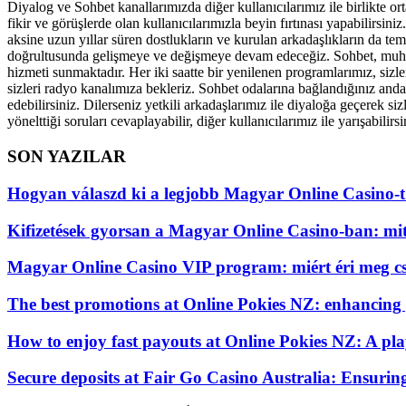
Diyalog ve Sohbet kanallarımızda diğer kullanıcılarımız ile birlikte ort
fikir ve görüşlerde olan kullanıcılarımızla beyin fırtınası yapabilirsi
aksine uzun yıllar süren dostlukların ve kurulan arkadaşlıkların da tem
doğrultusunda gelişmeye ve değişmeye devam edeceğiz. Sohbet, muhabbe
hizmeti sunmaktadır. Her iki saatte bir yenilenen programlarımız, sizle
sizleri radyo kanalımıza bekleriz. Sohbet odalarına bağlandığınız andan
edebilirsiniz. Dilerseniz yetkili arkadaşlarımız ile diyaloğa geçerek si
yönelttiği soruları cevaplayabilir, diğer kullanıcılarımız ile yarışabilirsi
SON YAZILAR
Hogyan válaszd ki a legjobb Magyar Online Casino-t
Kifizetések gyorsan a Magyar Online Casino-ban: mi
Magyar Online Casino VIP program: miért éri meg cs
The best promotions at Online Pokies NZ: enhancing
How to enjoy fast payouts at Online Pokies NZ: A play
Secure deposits at Fair Go Casino Australia: Ensurin