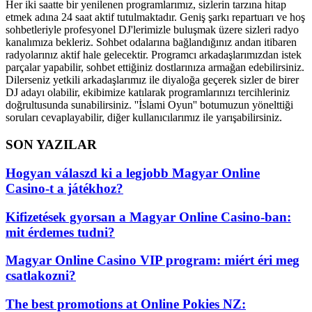
Her iki saatte bir yenilenen programlarımız, sizlerin tarzına hitap
etmek adına 24 saat aktif tutulmaktadır. Geniş şarkı repartuarı ve hoş
sohbetleriyle profesyonel DJ'lerimizle buluşmak üzere sizleri radyo
kanalımıza bekleriz. Sohbet odalarına bağlandığınız andan itibaren
radyolarınız aktif hale gelecektir. Programcı arkadaşlarımızdan istek
parçalar yapabilir, sohbet ettiğiniz dostlarınıza armağan edebilirsiniz.
Dilerseniz yetkili arkadaşlarımız ile diyaloğa geçerek sizler de birer
DJ adayı olabilir, ekibimize katılarak programlarınızı tercihleriniz
doğrultusunda sunabilirsiniz. ''İslami Oyun'' botumuzun yönelttiği
soruları cevaplayabilir, diğer kullanıcılarımız ile yarışabilirsiniz.
SON YAZILAR
Hogyan válaszd ki a legjobb Magyar Online
Casino-t a játékhoz?
Kifizetések gyorsan a Magyar Online Casino-ban:
mit érdemes tudni?
Magyar Online Casino VIP program: miért éri meg
csatlakozni?
The best promotions at Online Pokies NZ: