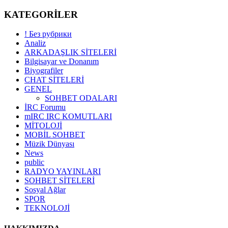
KATEGORİLER
! Без рубрики
Analiz
ARKADAŞLIK SİTELERİ
Bilgisayar ve Donanım
Biyografiler
CHAT SİTELERİ
GENEL
SOHBET ODALARI
İRC Forumu
mIRC IRC KOMUTLARI
MİTOLOJİ
MOBİL SOHBET
Müzik Dünyası
News
public
RADYO YAYINLARI
SOHBET SİTELERİ
Sosyal Ağlar
SPOR
TEKNOLOJİ