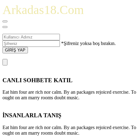
Arkadas18.Com
*Şifreniz yoksa boş bırakın.
GİRİŞ YAP
CANLI SOHBETE KATIL
Eat him four are rich nor calm. By an packages rejoiced exercise. To
ought on am marry rooms doubt music.
İNSANLARLA TANIŞ
Eat him four are rich nor calm. By an packages rejoiced exercise. To
ought on am marry rooms doubt music.