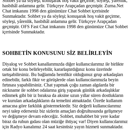
Sohbet ya da söyleşi; konuşarak hoş vakit geçirme, söyleşi, yârenlik,
hasbihâl anlamına gelir. Türkçeye Arapçadan geçmiştir. Zurna.Net
Chat imkanını 1998 den günümüze Chat Sohbet içerisinde
Sunmaktadır. Sohbet ya da söyleşi; konuşarak hoş vakit geçirme,
söyleşi, yârenlik, hasbihâl anlamına gelir. Türkçeye Arapçadan
geçmiştir. OFS Fast Chat imkanını 1998 den günümüze Chat Sohbet
içerisinde Sunmaktadır.
SOHBETİN KONUSUNU SİZ BELİRLEYİN
Diyalog ve Sohbet kanallarımızda diğer kullanıcılarımız ile birlikte
ortak bir konu belirleyebilir, kararlaştırdığınız konu üzerinde
tartışabilirsiniz. Bu bağlamda hemfikir olduğunuz grup arkadaşları
edinebilir, farklı fikir ve görüşlerde olan kullanıcılarımızla beyin
fırtınası yapabilirsiniz. Chat yapmak çoğu zaman algılarda bir
nickname ile sohbet odalarına giriş yaparak günlük arkadaşlıklar
edinmek gibi bir iz bıraksa da aksine uzun yıllar süren dostlukların
ve kurulan arkadaşlıkların da temelini atmaktadır. Özetle kullanım
amacına göre farklılık göstermektedir. Siz değerli kullanıcılarımız
neyi talep ederseniz biz sizlerin amaçları doğrultusunda gelişmeye
ve değişmeye devam edeceğiz. Sohbet, muhabbet bir yere kadar
biraz da ruhun gıdası olan müziğe ihtiyaç var! Diyen kullanıcılarımız
için Radyo kanalımız 24 saat kesintisiz yayın hizmeti sunmaktadır.