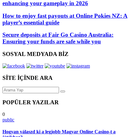
enhancing your gameplay in 2026
How to enjoy fast payouts at Online Pokies NZ: A
player’s essential guide
Secure deposits at Fair Go Casino Australia:
Ensuring your funds are safe while you
SOSYAL MEDYADA BİZ
SİTE İÇİNDE ARA
POPÜLER YAZILAR
0
public
Hogyan válaszd ki a legjobb Magyar Online Casino-t a