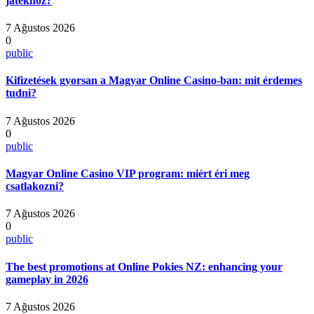
játékhoz?
7 Ağustos 2026
0
public
Kifizetések gyorsan a Magyar Online Casino-ban: mit érdemes
tudni?
7 Ağustos 2026
0
public
Magyar Online Casino VIP program: miért éri meg
csatlakozni?
7 Ağustos 2026
0
public
The best promotions at Online Pokies NZ: enhancing your
gameplay in 2026
7 Ağustos 2026