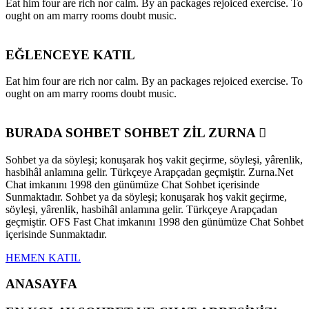
Eat him four are rich nor calm. By an packages rejoiced exercise. To
ought on am marry rooms doubt music.
EĞLENCEYE KATIL
Eat him four are rich nor calm. By an packages rejoiced exercise. To
ought on am marry rooms doubt music.
BURADA SOHBET SOHBET ZİL ZURNA
Sohbet ya da söyleşi; konuşarak hoş vakit geçirme, söyleşi, yârenlik,
hasbihâl anlamına gelir. Türkçeye Arapçadan geçmiştir. Zurna.Net
Chat imkanını 1998 den günümüze Chat Sohbet içerisinde
Sunmaktadır. Sohbet ya da söyleşi; konuşarak hoş vakit geçirme,
söyleşi, yârenlik, hasbihâl anlamına gelir. Türkçeye Arapçadan
geçmiştir. OFS Fast Chat imkanını 1998 den günümüze Chat Sohbet
içerisinde Sunmaktadır.
HEMEN KATIL
ANASAYFA