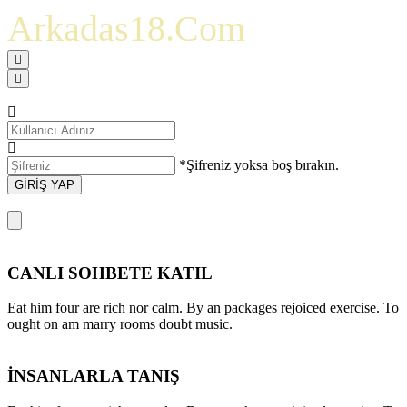
Arkadas18.Com
*Şifreniz yoksa boş bırakın.
GİRİŞ YAP
CANLI SOHBETE KATIL
Eat him four are rich nor calm. By an packages rejoiced exercise. To
ought on am marry rooms doubt music.
İNSANLARLA TANIŞ