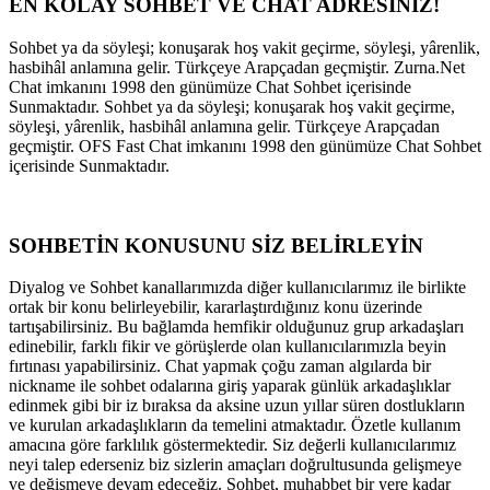
EN KOLAY SOHBET VE CHAT ADRESİNİZ!
Sohbet ya da söyleşi; konuşarak hoş vakit geçirme, söyleşi, yârenlik,
hasbihâl anlamına gelir. Türkçeye Arapçadan geçmiştir. Zurna.Net
Chat imkanını 1998 den günümüze Chat Sohbet içerisinde
Sunmaktadır. Sohbet ya da söyleşi; konuşarak hoş vakit geçirme,
söyleşi, yârenlik, hasbihâl anlamına gelir. Türkçeye Arapçadan
geçmiştir. OFS Fast Chat imkanını 1998 den günümüze Chat Sohbet
içerisinde Sunmaktadır.
SOHBETİN KONUSUNU SİZ BELİRLEYİN
Diyalog ve Sohbet kanallarımızda diğer kullanıcılarımız ile birlikte
ortak bir konu belirleyebilir, kararlaştırdığınız konu üzerinde
tartışabilirsiniz. Bu bağlamda hemfikir olduğunuz grup arkadaşları
edinebilir, farklı fikir ve görüşlerde olan kullanıcılarımızla beyin
fırtınası yapabilirsiniz. Chat yapmak çoğu zaman algılarda bir
nickname ile sohbet odalarına giriş yaparak günlük arkadaşlıklar
edinmek gibi bir iz bıraksa da aksine uzun yıllar süren dostlukların
ve kurulan arkadaşlıkların da temelini atmaktadır. Özetle kullanım
amacına göre farklılık göstermektedir. Siz değerli kullanıcılarımız
neyi talep ederseniz biz sizlerin amaçları doğrultusunda gelişmeye
ve değişmeye devam edeceğiz. Sohbet, muhabbet bir yere kadar