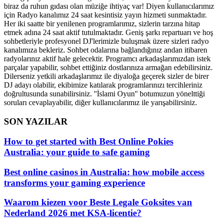
biraz da ruhun gıdası olan müziğe ihtiyaç var! Diyen kullanıcılarımız
için Radyo kanalımız 24 saat kesintisiz yayın hizmeti sunmaktadır.
Her iki saatte bir yenilenen programlarımız, sizlerin tarzına hitap
etmek adına 24 saat aktif tutulmaktadır. Geniş şarkı repartuarı ve hoş
sohbetleriyle profesyonel DJ'lerimizle buluşmak üzere sizleri radyo
kanalımıza bekleriz. Sohbet odalarına bağlandığınız andan itibaren
radyolarınız aktif hale gelecektir. Programcı arkadaşlarımızdan istek
parçalar yapabilir, sohbet ettiğiniz dostlarınıza armağan edebilirsiniz.
Dilerseniz yetkili arkadaşlarımız ile diyaloğa geçerek sizler de birer
DJ adayı olabilir, ekibimize katılarak programlarınızı tercihleriniz
doğrultusunda sunabilirsiniz. ''İslami Oyun'' botumuzun yönelttiği
soruları cevaplayabilir, diğer kullanıcılarımız ile yarışabilirsiniz.
SON YAZILAR
How to get started with Best Online Pokies
Australia: your guide to safe gaming
Best online casinos in Australia: how mobile access
transforms your gaming experience
Waarom kiezen voor Beste Legale Goksites van
Nederland 2026 met KSA-licentie?