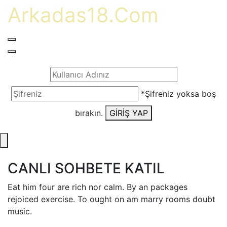
Arkadas18.Com
*Şifreniz yoksa boş
bırakın.
GİRİŞ YAP
CANLI SOHBETE KATIL
Eat him four are rich nor calm. By an packages
rejoiced exercise. To ought on am marry rooms doubt
music.