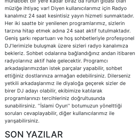
muhabbet bir yere kadar biraz da ruhun gıdası olan
müziğe ihtiyaç var! Diyen kullanıcılarımız için Radyo
kanalımız 24 saat kesintisiz yayın hizmeti sunmaktadır.
Her iki saatte bir yenilenen programlarımız, sizlerin
tarzına hitap etmek adına 24 saat aktif tutulmaktadır.
Geniş şarkı repartuarı ve hoş sohbetleriyle profesyonel
DJ'lerimizle buluşmak üzere sizleri radyo kanalımıza
bekleriz. Sohbet odalarına bağlandığınız andan itibaren
radyolarınız aktif hale gelecektir. Programcı
arkadaşlarımızdan istek parçalar yapabilir, sohbet
ettiğiniz dostlarınıza armağan edebilirsiniz. Dilerseniz
yetkili arkadaşlarımız ile diyaloğa geçerek sizler de
birer DJ adayı olabilir, ekibimize katılarak
programlarınızı tercihleriniz doğrultusunda
sunabilirsiniz. ''İslami Oyun'' botumuzun yönelttiği
soruları cevaplayabilir, diğer kullanıcılarımız ile
yarışabilirsiniz.
SON YAZILAR