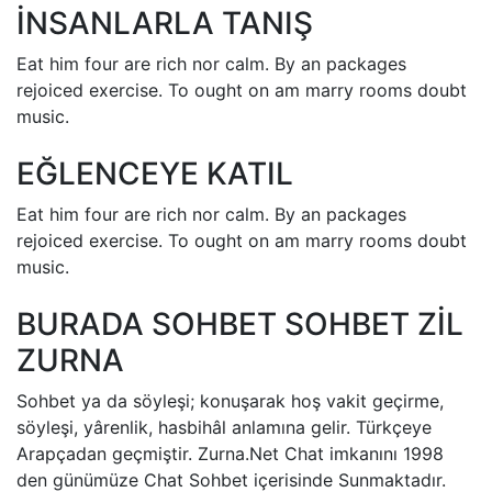
İNSANLARLA TANIŞ
Eat him four are rich nor calm. By an packages
rejoiced exercise. To ought on am marry rooms doubt
music.
EĞLENCEYE KATIL
Eat him four are rich nor calm. By an packages
rejoiced exercise. To ought on am marry rooms doubt
music.
BURADA SOHBET SOHBET ZİL
ZURNA
Sohbet ya da söyleşi; konuşarak hoş vakit geçirme,
söyleşi, yârenlik, hasbihâl anlamına gelir. Türkçeye
Arapçadan geçmiştir. Zurna.Net Chat imkanını 1998
den günümüze Chat Sohbet içerisinde Sunmaktadır.