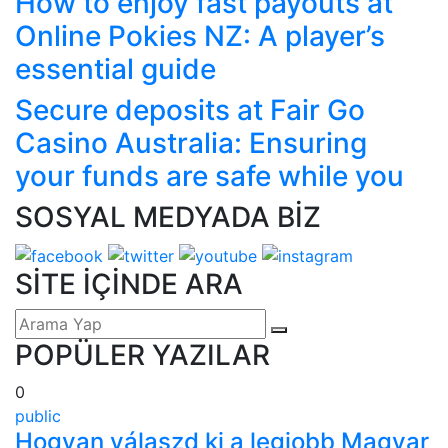
How to enjoy fast payouts at
Online Pokies NZ: A player’s
essential guide
Secure deposits at Fair Go
Casino Australia: Ensuring
your funds are safe while you
SOSYAL MEDYADA BİZ
SİTE İÇİNDE ARA
POPÜLER YAZILAR
0
public
Hogyan válaszd ki a legjobb Magyar