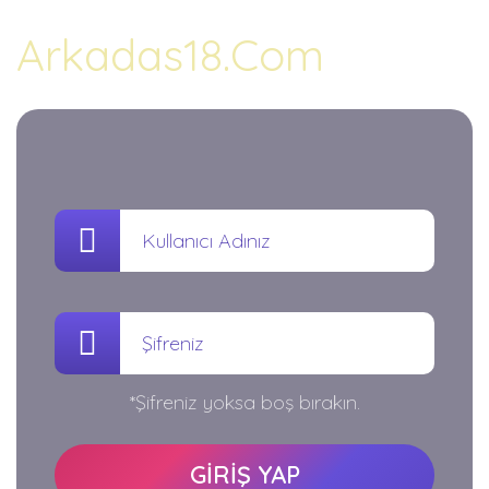
Arkadas18.Com
*Şifreniz yoksa boş bırakın.
GİRİŞ YAP