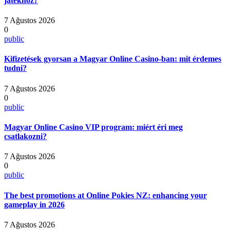
játékhoz?
7 Ağustos 2026
0
public
Kifizetések gyorsan a Magyar Online Casino-ban: mit érdemes
tudni?
7 Ağustos 2026
0
public
Magyar Online Casino VIP program: miért éri meg
csatlakozni?
7 Ağustos 2026
0
public
The best promotions at Online Pokies NZ: enhancing your
gameplay in 2026
7 Ağustos 2026