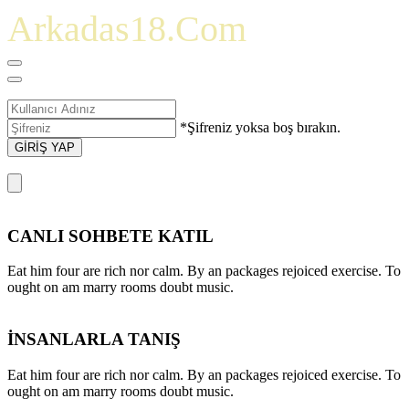
Arkadas18.Com
*Şifreniz yoksa boş bırakın.
GİRİŞ YAP
CANLI SOHBETE KATIL
Eat him four are rich nor calm. By an packages rejoiced exercise. To
ought on am marry rooms doubt music.
İNSANLARLA TANIŞ
Eat him four are rich nor calm. By an packages rejoiced exercise. To
ought on am marry rooms doubt music.