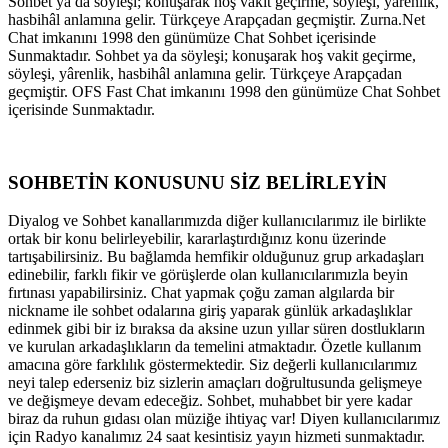
Sohbet ya da söyleşi; konuşarak hoş vakit geçirme, söyleşi, yârenlik,
hasbihâl anlamına gelir. Türkçeye Arapçadan geçmiştir. Zurna.Net
Chat imkanını 1998 den günümüze Chat Sohbet içerisinde
Sunmaktadır. Sohbet ya da söyleşi; konuşarak hoş vakit geçirme,
söyleşi, yârenlik, hasbihâl anlamına gelir. Türkçeye Arapçadan
geçmiştir. OFS Fast Chat imkanını 1998 den günümüze Chat Sohbet
içerisinde Sunmaktadır.
SOHBETİN KONUSUNU SİZ BELİRLEYİN
Diyalog ve Sohbet kanallarımızda diğer kullanıcılarımız ile birlikte
ortak bir konu belirleyebilir, kararlaştırdığınız konu üzerinde
tartışabilirsiniz. Bu bağlamda hemfikir olduğunuz grup arkadaşları
edinebilir, farklı fikir ve görüşlerde olan kullanıcılarımızla beyin
fırtınası yapabilirsiniz. Chat yapmak çoğu zaman algılarda bir
nickname ile sohbet odalarına giriş yaparak günlük arkadaşlıklar
edinmek gibi bir iz bıraksa da aksine uzun yıllar süren dostlukların
ve kurulan arkadaşlıkların da temelini atmaktadır. Özetle kullanım
amacına göre farklılık göstermektedir. Siz değerli kullanıcılarımız
neyi talep ederseniz biz sizlerin amaçları doğrultusunda gelişmeye
ve değişmeye devam edeceğiz. Sohbet, muhabbet bir yere kadar
biraz da ruhun gıdası olan müziğe ihtiyaç var! Diyen kullanıcılarımız
için Radyo kanalımız 24 saat kesintisiz yayın hizmeti sunmaktadır.