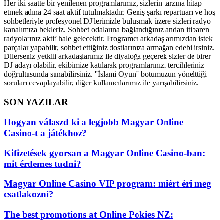
Her iki saatte bir yenilenen programlarımız, sizlerin tarzına hitap
etmek adına 24 saat aktif tutulmaktadır. Geniş şarkı repartuarı ve hoş
sohbetleriyle profesyonel DJ'lerimizle buluşmak üzere sizleri radyo
kanalımıza bekleriz. Sohbet odalarına bağlandığınız andan itibaren
radyolarınız aktif hale gelecektir. Programcı arkadaşlarımızdan istek
parçalar yapabilir, sohbet ettiğiniz dostlarınıza armağan edebilirsiniz.
Dilerseniz yetkili arkadaşlarımız ile diyaloğa geçerek sizler de birer
DJ adayı olabilir, ekibimize katılarak programlarınızı tercihleriniz
doğrultusunda sunabilirsiniz. ''İslami Oyun'' botumuzun yönelttiği
soruları cevaplayabilir, diğer kullanıcılarımız ile yarışabilirsiniz.
SON YAZILAR
Hogyan válaszd ki a legjobb Magyar Online
Casino-t a játékhoz?
Kifizetések gyorsan a Magyar Online Casino-ban:
mit érdemes tudni?
Magyar Online Casino VIP program: miért éri meg
csatlakozni?
The best promotions at Online Pokies NZ: