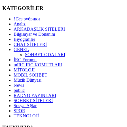
KATEGORİLER
! Без рубрики
Analiz
ARKADAŞLIK SİTELERİ
Bilgisayar ve Donanım
Biyografiler
CHAT SİTELERİ
GENEL
SOHBET ODALARI
İRC Forumu
mIRC IRC KOMUTLARI
MİTOLOJİ
MOBİL SOHBET
Müzik Dünyası
News
public
RADYO YAYINLARI
SOHBET SİTELERİ
Sosyal Ağlar
SPOR
TEKNOLOJİ