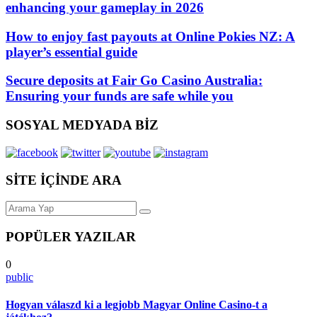
enhancing your gameplay in 2026
How to enjoy fast payouts at Online Pokies NZ: A
player’s essential guide
Secure deposits at Fair Go Casino Australia:
Ensuring your funds are safe while you
SOSYAL MEDYADA BİZ
SİTE İÇİNDE ARA
POPÜLER YAZILAR
0
public
Hogyan válaszd ki a legjobb Magyar Online Casino-t a