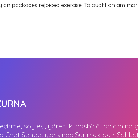
 By an packages rejoiced exercise. To ought on am ma
ZURNA
çirme, söyleşi, yârenlik, hasbihâl anlamına g
Chat Sohbet içerisinde Sunmaktadır. Sohbet 