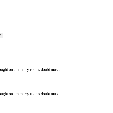
P
o ought on am marry rooms doubt music.
o ought on am marry rooms doubt music.