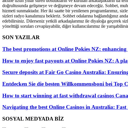
aksine uzun yıllar süren dostlukların ve kurulan arkadaşlıkların da tem
doğrultusunda gelişmeye ve değişmeye devam edeceğiz. Sohbet, muhabbe
hizmeti sunmaktadır. Her iki saatte bir yenilenen programlarımız, sizle
sizleri radyo kanalımıza bekleriz. Sohbet odalarına bağlandığınız andan
edebilirsiniz. Dilerseniz yetkili arkadaşlarımız ile diyaloğa geçerek si
yönelttiği soruları cevaplayabilir, diğer kullanıcılarımız ile yarışabilirsi
SON YAZILAR
The best promotions at Online Pokies NZ: enhancing
How to enjoy fast payouts at Online Pokies NZ: A play
Secure deposits at Fair Go Casino Australia: Ensurin
Entdecken Sie die besten Willkommensboni bei Top C
How to start winning at fast withdrawal casinos Canad
Navigating the best Online Casinos in Australia: Fast
SOSYAL MEDYADA BİZ