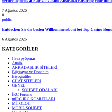
Secure deposits at Fair Go Casino Australia: Ensuring your funds
7 Ağustos 2026
0
public
Entdecken Sie die besten Willkommensboni bei Top Casino Bonus
6 Ağustos 2026
KATEGORİLER
! Без рубрики
Analiz
ARKADAŞLIK SİTELERİ
Bilgisayar ve Donanım
Biyografiler
CHAT SİTELERİ
GENEL
SOHBET ODALARI
İRC Forumu
mIRC IRC KOMUTLARI
MİTOLOJİ
MOBİL SOHBET