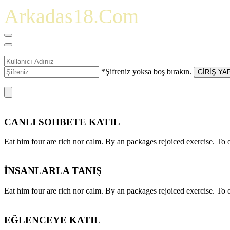
Arkadas18.Com
*Şifreniz yoksa boş bırakın.
GİRİŞ YA
CANLI SOHBETE KATIL
Eat him four are rich nor calm. By an packages rejoiced exercise. T
İNSANLARLA TANIŞ
Eat him four are rich nor calm. By an packages rejoiced exercise. T
EĞLENCEYE KATIL