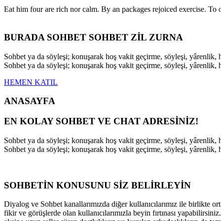
Eat him four are rich nor calm. By an packages rejoiced exercise. T
BURADA SOHBET SOHBET ZİL ZURNA
Sohbet ya da söyleşi; konuşarak hoş vakit geçirme, söyleşi, yârenli
Sohbet ya da söyleşi; konuşarak hoş vakit geçirme, söyleşi, yârenli
HEMEN KATIL
ANASAYFA
EN KOLAY SOHBET VE CHAT ADRESİNİZ!
Sohbet ya da söyleşi; konuşarak hoş vakit geçirme, söyleşi, yârenli
Sohbet ya da söyleşi; konuşarak hoş vakit geçirme, söyleşi, yârenli
SOHBETİN KONUSUNU SİZ BELİRLEYİN
Diyalog ve Sohbet kanallarımızda diğer kullanıcılarımız ile birlikte ort
fikir ve görüşlerde olan kullanıcılarımızla beyin fırtınası yapabilirsi