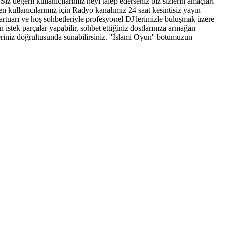
iz değerli kullanıcılarımız neyi talep ederseniz biz sizlerin amaçları
 kullanıcılarımız için Radyo kanalımız 24 saat kesintisiz yayın
epartuarı ve hoş sohbetleriyle profesyonel DJ'lerimizle buluşmak üzere
 istek parçalar yapabilir, sohbet ettiğiniz dostlarınıza armağan
hleriniz doğrultusunda sunabilirsiniz. ''İslami Oyun'' botumuzun