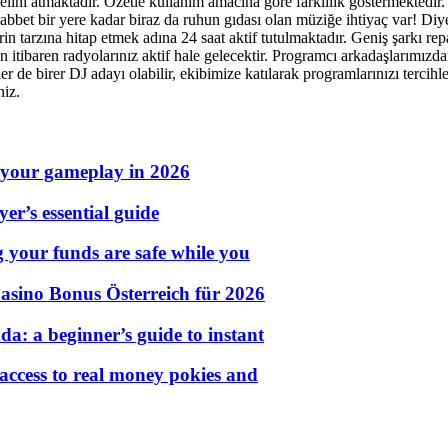
elini atmaktadır. Özetle kullanım amacına göre farklılık göstermektedir. S
t bir yere kadar biraz da ruhun gıdası olan müziğe ihtiyaç var! Diyen
rin tarzına hitap etmek adına 24 saat aktif tutulmaktadır. Geniş şarkı r
 itibaren radyolarınız aktif hale gelecektir. Programcı arkadaşlarımızdan
zler de birer DJ adayı olabilir, ekibimize katılarak programlarınızı terci
niz.
 your gameplay in 2026
er’s essential guide
g your funds are safe while you
asino Bonus Österreich für 2026
a: a beginner’s guide to instant
 access to real money pokies and