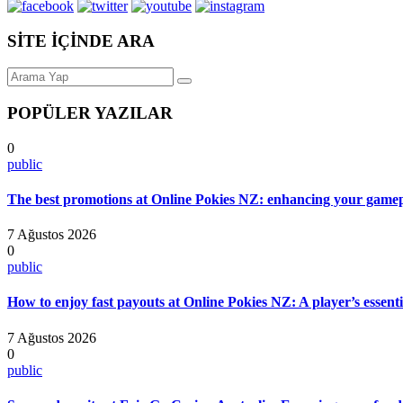
SİTE İÇİNDE ARA
POPÜLER YAZILAR
0
public
The best promotions at Online Pokies NZ: enhancing your gamep
7 Ağustos 2026
0
public
How to enjoy fast payouts at Online Pokies NZ: A player’s essenti
7 Ağustos 2026
0
public