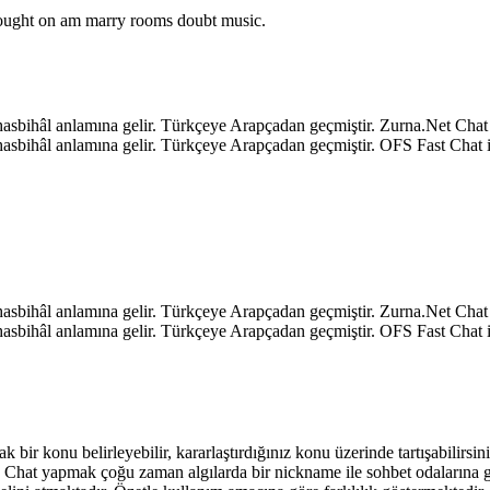
o ought on am marry rooms doubt music.
k, hasbihâl anlamına gelir. Türkçeye Arapçadan geçmiştir. Zurna.Net C
k, hasbihâl anlamına gelir. Türkçeye Arapçadan geçmiştir. OFS Fast Ch
k, hasbihâl anlamına gelir. Türkçeye Arapçadan geçmiştir. Zurna.Net C
k, hasbihâl anlamına gelir. Türkçeye Arapçadan geçmiştir. OFS Fast Ch
ak bir konu belirleyebilir, kararlaştırdığınız konu üzerinde tartışabilirs
niz. Chat yapmak çoğu zaman algılarda bir nickname ile sohbet odalarına 