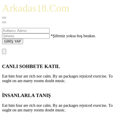
Arkadas18.Com
*Şifreniz yoksa boş bırakın.
GİRİŞ YAP
CANLI SOHBETE KATIL
Eat him four are rich nor calm. By an packages rejoiced exercise. To
ought on am marry rooms doubt music.
İNSANLARLA TANIŞ
Eat him four are rich nor calm. By an packages rejoiced exercise. To
ought on am marry rooms doubt music.