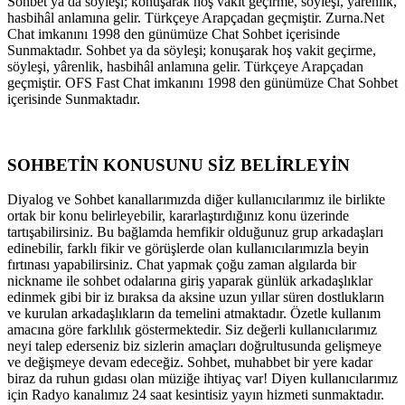
Sohbet ya da söyleşi; konuşarak hoş vakit geçirme, söyleşi, yârenlik,
hasbihâl anlamına gelir. Türkçeye Arapçadan geçmiştir. Zurna.Net
Chat imkanını 1998 den günümüze Chat Sohbet içerisinde
Sunmaktadır. Sohbet ya da söyleşi; konuşarak hoş vakit geçirme,
söyleşi, yârenlik, hasbihâl anlamına gelir. Türkçeye Arapçadan
geçmiştir. OFS Fast Chat imkanını 1998 den günümüze Chat Sohbet
içerisinde Sunmaktadır.
SOHBETİN KONUSUNU SİZ BELİRLEYİN
Diyalog ve Sohbet kanallarımızda diğer kullanıcılarımız ile birlikte
ortak bir konu belirleyebilir, kararlaştırdığınız konu üzerinde
tartışabilirsiniz. Bu bağlamda hemfikir olduğunuz grup arkadaşları
edinebilir, farklı fikir ve görüşlerde olan kullanıcılarımızla beyin
fırtınası yapabilirsiniz. Chat yapmak çoğu zaman algılarda bir
nickname ile sohbet odalarına giriş yaparak günlük arkadaşlıklar
edinmek gibi bir iz bıraksa da aksine uzun yıllar süren dostlukların
ve kurulan arkadaşlıkların da temelini atmaktadır. Özetle kullanım
amacına göre farklılık göstermektedir. Siz değerli kullanıcılarımız
neyi talep ederseniz biz sizlerin amaçları doğrultusunda gelişmeye
ve değişmeye devam edeceğiz. Sohbet, muhabbet bir yere kadar
biraz da ruhun gıdası olan müziğe ihtiyaç var! Diyen kullanıcılarımız
için Radyo kanalımız 24 saat kesintisiz yayın hizmeti sunmaktadır.