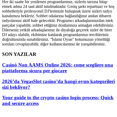
Her iki saatte bir yenilenen programlarımız, sizlerin tarzına hitap
etmek adına 24 saat aktif tutulmaktadır. Geniş şarkı repartuarı ve hoş
sohbetleriyle profesyonel DJ'lerimizle buluşmak üzere sizleri radyo
kanalımıza bekleriz. Sohbet odalarına bağlandığınız andan itibaren
radyolarınız aktif hale gelecektir. Programcı arkadaşlarımızdan istek
parçalar yapabilir, sohbet ettiğiniz dostlarınıza armağan edebilirsiniz.
Dilerseniz yetkili arkadaşlarımız ile diyaloğa geçerek sizler de birer
DJ adayı olabilir, ekibimize katılarak programlarınızı tercihleriniz
doğrultusunda sunabilirsiniz. ''İslami Oyun'' botumuzun yönelttiği
soruları cevaplayabilir, diğer kullanıcılarımız ile yarışabilirsiniz.
SON YAZILAR
Casinò Non AAMS Online 2026: come scegliere una
piattaforma sicura per giocare
2026’da VegasSlot casino’da hangi oyun kategorileri
sizi bekliyor?
Your guide to the crypto casino login process: Quick
and secure access